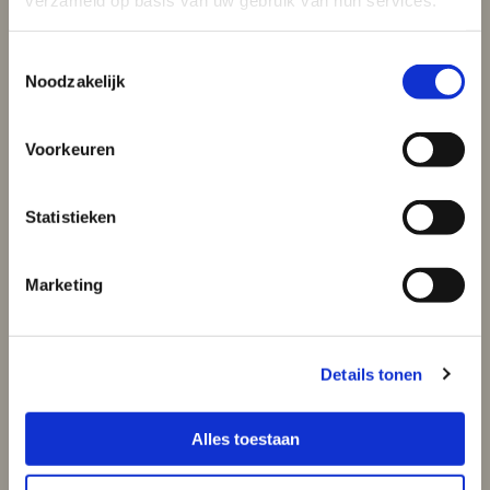
Toestemmingsselectie
Noodzakelijk
Pianoles voor
volwasse-nen
Voorkeuren
Klik hier voor meer
informatie
Statistieken

Marketing
Details tonen
Alles toestaan
Cursus Studeer-