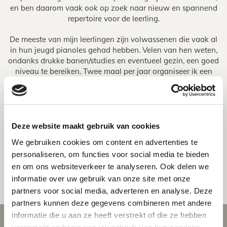
en ben daarom vaak ook op zoek naar nieuw en spannend
repertoire voor de leerling.
De meeste van mijn leerlingen zijn volwassenen die vaak al
in hun jeugd pianoles gehad hebben. Velen van hen weten,
ondanks drukke banen/studies en eventueel gezin, een goed
niveau te bereiken. Twee maal per jaar organiseer ik een
feestelijk leerlingenconcert in het Bethaniënklooster te
Amsterdam.
Studio Edward Janning is gelegen in het centrum van
Amsterdam, in de buurt van het Leidseplein en is goed
bereikbaar met het openbaar vervoer.
Deze website maakt gebruik van cookies
We gebruiken cookies om content en advertenties te
Geïnteresseerd? Neem eens vrijblijvend
contact
op voor een
personaliseren, om functies voor social media te bieden
kennismaking.
en om ons websiteverkeer te analyseren. Ook delen we
informatie over uw gebruik van onze site met onze
partners voor social media, adverteren en analyse. Deze
partners kunnen deze gegevens combineren met andere
informatie die u aan ze heeft verstrekt of die ze hebben
verzameld op basis van uw gebruik van hun services.