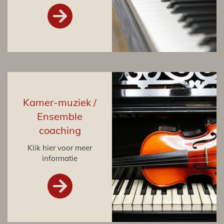

Kamer-muziek /
Ensemble
coaching
Klik hier voor meer
informatie
